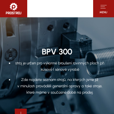
MENU
BPV 300
stroj je určen pro výkonné broušení rovinných ploch při
kusové i sériové výrobě
Zde najdete seznam strojů, na kterých jsme již
v minulosti prováděli generální opravy a také stroje,
které máme v současné době na prodej.